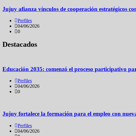
Jujuy afianza vínculos de cooperación estratégicos c
Perfiles
04/06/2026
0
Destacados
Educación 2035: comenzó el proceso participativo par
Perfiles
04/06/2026
0
Jujuy fortalece la formación para el empleo con nuev
Perfiles
04/06/2026