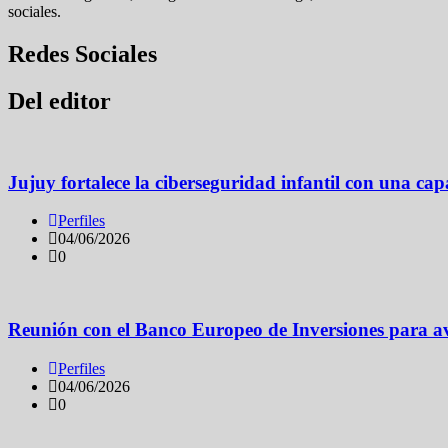
sociales.
Redes Sociales
10K+
20K+
5K+
1M+
Del editor
Jujuy fortalece la ciberseguridad infantil con una ca
Perfiles
04/06/2026
0
Reunión con el Banco Europeo de Inversiones para a
Perfiles
04/06/2026
0